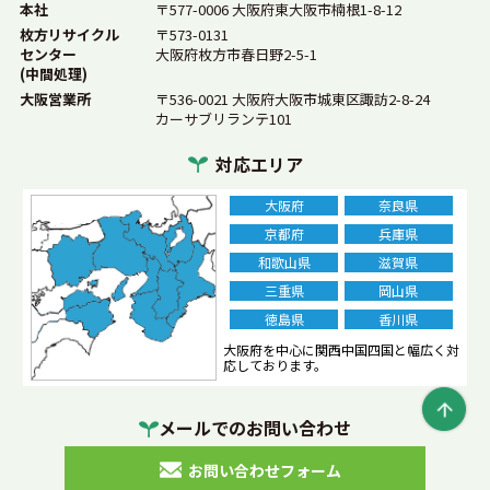
本社
〒577-0006 大阪府東大阪市楠根1-8-12
ゴミ処分
コンクリートガラ
木材
建築ゴミ
枚方リサイクル
〒573-0131
センター
大阪府枚方市春日野2-5-1
特別管理産業廃棄物
産業廃棄物の定義
(中間処理)
大阪営業所
〒536-0021 大阪府大阪市城東区諏訪2-8-24
業務用冷蔵庫
廃棄物処理
産業廃棄物業者
カーサブリランテ101
正しい選び方
近畿エコロサービス
混合廃棄物
対応エリア
処理方法
事業系一般廃棄物
ガラス
砂利
庭石
大阪府
奈良県
産廃コンテナ
水銀灯
単価
定義
がれき
分別
京都府
兵庫県
和歌山県
滋賀県
片付け
レンガ
処分費用
ペンキ
塗料
三重県
岡山県
エアコン
廃棄
業務用エアコン
乾電池
電池
徳島県
香川県
処分
ボタン電池
ベッド
大阪府を中心に関西中国四国と幅広く対
ビーズクッション
応しております。
マットレス
再生砕石
複合機
金属くず
メールでのお問い合わせ
産廃処理
費用相場
車のバッテリー
お問い合わせフォーム
リフォーム工事
廃材
処分費
壁紙
張替え