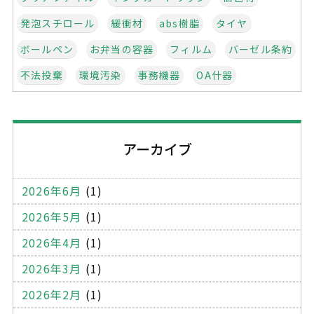
発泡スチロール
緩衝材
abs樹脂
タイヤ
ボールペン
お弁当の容器
フィルム
バーゼル条約
不法投棄
環境汚染
事務機器
OA什器
オフィス家具
学校家具
什器
クロス
建設系廃棄物管理表
マニフェスト
不適正処理
アーカイブ
建設廃棄物
産業廃棄物
コピー機
パソコン
書庫
ワゴン
ロッカー
応接セット
2026年6月
(1)
受付用のカウンター
金庫
OA機器
木製パレット
2026年5月
(1)
プラスティックパレット
一般廃棄物
木くず
2026年4月
(1)
段ボール
エアーキャップ
ミラーマット
2026年3月
(1)
梱包テープ
ストレッチフィルム
薄型ケース
2026年2月
(1)
ール便用ケース
厚紙封筒
宅配袋
宅配封筒