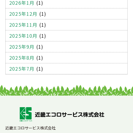
2026年1月
(1)
シュレッダー
溶解処理
機密文書
機密書類
2025年12月
(1)
サイディング材
外壁
建築
蛍光灯
2025年11月
(1)
蛍光灯の廃棄
処分方法
持ち込み処分
オフィス
2025年10月
(1)
模様替え
引っ越し
学校
電球
中間処理
2025年9月
(1)
収集運搬
自己搬入
委託契約
処理業者
大阪
2025年8月
(1)
感染性廃棄物
廃棄方法
廃棄物の分類
排出事業者
2025年7月
(1)
リサイクル
マテリアルリサイクル
ケミカルリサイクル
サーマルリサイクル
罰則
スプレー缶
自転車
廃棄業者
情報漏洩
ハードディスク
廃棄物処理法違反
SDGs
廃棄物処理問題
産廃業者
ごみの処分
環境
近畿エコロサービス株式会社
法律
産業廃棄物処理
持ち込み
産廃の持ち込み