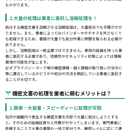
もかかります。
2.大量の処理は業者に委託し溶解処理を！
処分する機密文書を溶解させる溶解処理は、大量処分でも手間がかか
りません。また、業者によってはバインダーやホチキスを外さなくて
も処理できるため、書類が大量でも処分作業に時間を取られる必要が
ありません。
しかし、溶解処理は一般企業ではできません。専用の設備を持った業
者に委託する必要があり、信頼性やセキュリティ対策によっては情報
漏洩の可能性が生じます。
必ずプライバシーマーク等の機密情報・個人情報の取り扱いが法令に
等に適合しているかどうかや処分の方法を明記している業者に委託す
ることが大切です。
機密文書の処理を業者に頼むメリットは？
1.簡単・大容量・スピーディーに処理が可能
社内や組織内で発生する機密文書を内部で大量に処分しようとする
と、そのための設備投資や人件費がかかってしまいます。専門業者に
依頼することで大量の書類も一括で処分でき、機密レベルに応じて適