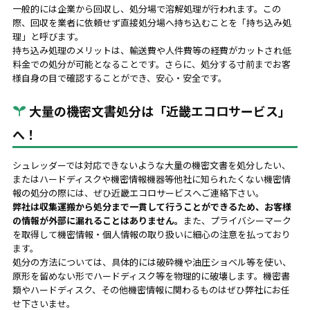
一般的には企業から回収し、処分場で溶解処理が行われます。この
際、回収を業者に依頼せず直接処分場へ持ち込むことを「持ち込み処
理」と呼びます。
持ち込み処理のメリットは、輸送費や人件費等の経費がカットされ低
料金での処分が可能となることです。さらに、処分する寸前までお客
様自身の目で確認することができ、安心・安全です。
大量の機密文書処分は「近畿エコロサービス」
へ！
シュレッダーでは対応できないような大量の機密文書を処分したい、
またはハードディスクや機密情報機器等他社に知られたくない機密情
報の処分の際には、ぜひ近畿エコロサービスへご連絡下さい。
弊社は収集運搬から処分まで一貫して行うことができるため、お客様
の情報が外部に漏れることはありません。
また、プライバシーマーク
を取得して機密情報・個人情報の取り扱いに細心の注意を払っており
ます。
処分の方法については、具体的には破砕機や油圧ショベル等を使い、
原形を留めない形でハードディスク等を物理的に破壊します。機密書
類やハードディスク、その他機密情報に関わるものはぜひ弊社にお任
せ下さいませ。