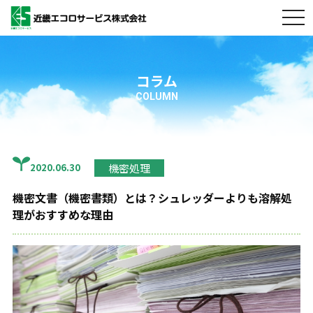
togg
navi
コラム
COLUMN
機密処理
2020.06.30
機密文書（機密書類）とは？シュレッダーよりも溶解処
理がおすすめな理由