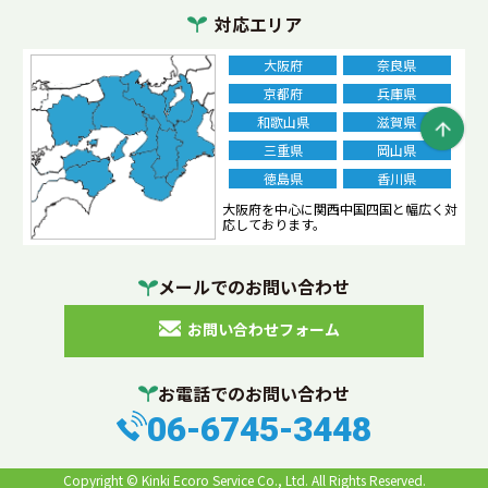
正しい選び方
近畿エコロサービス
混合廃棄物
対応エリア
処理方法
事業系一般廃棄物
ガラス
砂利
庭石
大阪府
奈良県
産廃コンテナ
水銀灯
単価
定義
がれき
分別
京都府
兵庫県
和歌山県
滋賀県
片付け
レンガ
処分費用
ペンキ
塗料
三重県
岡山県
エアコン
廃棄
業務用エアコン
乾電池
電池
徳島県
香川県
処分
ボタン電池
ベッド
大阪府を中心に関西中国四国と幅広く対
ビーズクッション
応しております。
マットレス
再生砕石
複合機
金属くず
メールでのお問い合わせ
産廃処理
費用相場
車のバッテリー
お問い合わせフォーム
リフォーム工事
廃材
処分費
壁紙
張替え
プリンター
廃棄処分方法
モルタル
バッカン
お電話でのお問い合わせ
塩ビ管
捨て方
産業廃棄物処理業者
断熱材
06-6745-3448
太陽光パネル
植木
庭木
伐採した木
Copyright ©
Kinki Ecoro Service Co., Ltd.
All Rights Reserved.