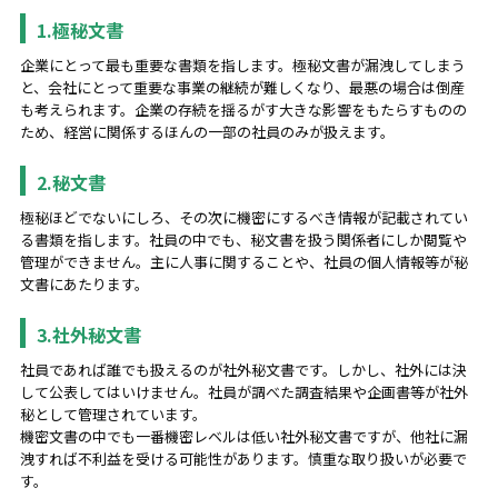
1.極秘文書
企業にとって最も重要な書類を指します。極秘文書が漏洩してしまう
と、会社にとって重要な事業の継続が難しくなり、最悪の場合は倒産
も考えられます。企業の存続を揺るがす大きな影響をもたらすものの
ため、経営に関係するほんの一部の社員のみが扱えます。
2.秘文書
極秘ほどでないにしろ、その次に機密にするべき情報が記載されてい
る書類を指します。社員の中でも、秘文書を扱う関係者にしか閲覧や
管理ができません。主に人事に関することや、社員の個人情報等が秘
文書にあたります。
3.社外秘文書
社員であれば誰でも扱えるのが社外秘文書です。しかし、社外には決
して公表してはいけません。社員が調べた調査結果や企画書等が社外
秘として管理されています。
機密文書の中でも一番機密レベルは低い社外秘文書ですが、他社に漏
洩すれば不利益を受ける可能性があります。慎重な取り扱いが必要で
す。