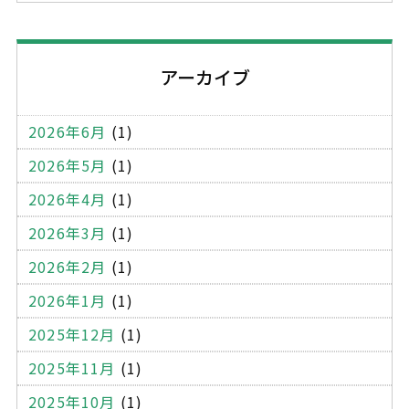
オフィス家具
学校家具
什器
クロス
建設系廃棄物管理表
マニフェスト
不適正処理
アーカイブ
建設廃棄物
産業廃棄物
コピー機
パソコン
書庫
ワゴン
ロッカー
応接セット
2026年6月
(1)
受付用のカウンター
金庫
OA機器
木製パレット
2026年5月
(1)
プラスティックパレット
一般廃棄物
木くず
2026年4月
(1)
段ボール
エアーキャップ
ミラーマット
2026年3月
(1)
梱包テープ
ストレッチフィルム
薄型ケース
2026年2月
(1)
ール便用ケース
厚紙封筒
宅配袋
宅配封筒
2026年1月
(1)
シュレッダー
溶解処理
機密文書
機密書類
2025年12月
(1)
サイディング材
外壁
建築
蛍光灯
2025年11月
(1)
蛍光灯の廃棄
処分方法
持ち込み処分
オフィス
2025年10月
(1)