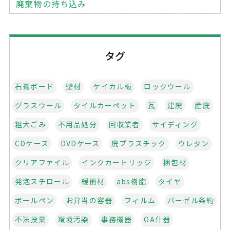
廃棄物の持ち込み
タグ
石膏ボード
壁材
ケイカル板
ロックウール
グラスウール
タイルカーペット
瓦
建廃
産廃
粗大ごみ
不用品処分
回収業者
サイディング
CDケース
DVDケース
廃プラスチック
ウレタン
クリアファイル
インクカートリッジ
梱包材
発泡スチロール
緩衝材
abs樹脂
タイヤ
ボールペン
お弁当の容器
フィルム
バーゼル条約
不法投棄
環境汚染
事務機器
OA什器