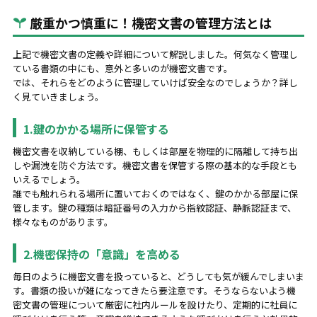
厳重かつ慎重に！機密文書の管理方法とは
上記で機密文書の定義や詳細について解説しました。何気なく管理し
ている書類の中にも、意外と多いのが機密文書です。
では、それらをどのように管理していけば安全なのでしょうか？詳し
く見ていきましょう。
1.鍵のかかる場所に保管する
機密文書を収納している棚、もしくは部屋を物理的に隔離して持ち出
しや漏洩を防ぐ方法です。機密文書を保管する際の基本的な手段とも
いえるでしょう。
誰でも触れられる場所に置いておくのではなく、鍵のかかる部屋に保
管します。鍵の種類は暗証番号の入力から指紋認証、静脈認証まで、
様々なものがあります。
2.機密保持の「意識」を高める
毎日のように機密文書を扱っていると、どうしても気が緩んでしまいま
す。書類の扱いが雑になってきたら要注意です。そうならないよう機
密文書の管理について厳密に社内ルールを設けたり、定期的に社員に