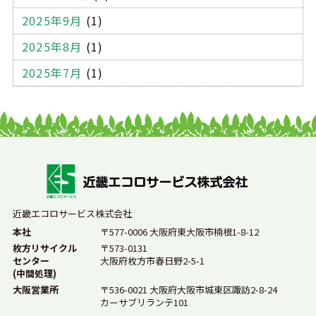
模様替え
引っ越し
学校
電球
中間処理
2025年9月
(1)
収集運搬
自己搬入
委託契約
処理業者
大阪
2025年8月
(1)
感染性廃棄物
廃棄方法
廃棄物の分類
排出事業者
2025年7月
(1)
リサイクル
マテリアルリサイクル
ケミカルリサイクル
サーマルリサイクル
罰則
スプレー缶
自転車
廃棄業者
情報漏洩
ハードディスク
廃棄物処理法違反
SDGs
廃棄物処理問題
産廃業者
ごみの処分
環境
近畿エコロサービス株式会社
法律
産業廃棄物処理
持ち込み
産廃の持ち込み
本社
〒577-0006 大阪府東大阪市楠根1-8-12
ゴミ処分
コンクリートガラ
木材
建築ゴミ
枚方リサイクル
〒573-0131
センター
大阪府枚方市春日野2-5-1
特別管理産業廃棄物
産業廃棄物の定義
(中間処理)
大阪営業所
〒536-0021 大阪府大阪市城東区諏訪2-8-24
業務用冷蔵庫
廃棄物処理
産業廃棄物業者
カーサブリランテ101