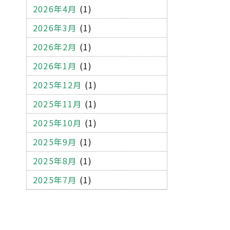
環境汚染
事務機器
OA什器
2026年4月
(1)
オフィス家具
学校家具
什器
2026年3月
(1)
クロス
建設系廃棄物管理表
2026年2月
(1)
マニフェスト
不適正処理
2026年1月
(1)
建設廃棄物
産業廃棄物
2025年12月
(1)
コピー機
パソコン
書庫
2025年11月
(1)
ワゴン
ロッカー
応接セット
2025年10月
(1)
受付用のカウンター
金庫
2025年9月
(1)
OA機器
木製パレット
2025年8月
(1)
プラスティックパレット
2025年7月
(1)
一般廃棄物
木くず
段ボール
エアーキャップ
ミラーマット
梱包テープ
ストレッチフィルム