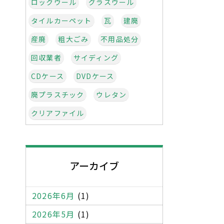
ロックウール
グラスウール
タイルカーペット
瓦
建廃
産廃
粗大ごみ
不用品処分
回収業者
サイディング
CDケース
DVDケース
廃プラスチック
ウレタン
クリアファイル
インクカートリッジ
梱包材
発泡スチロール
緩衝材
アーカイブ
abs樹脂
タイヤ
ボールペン
お弁当の容器
フィルム
2026年6月
(1)
バーゼル条約
不法投棄
2026年5月
(1)