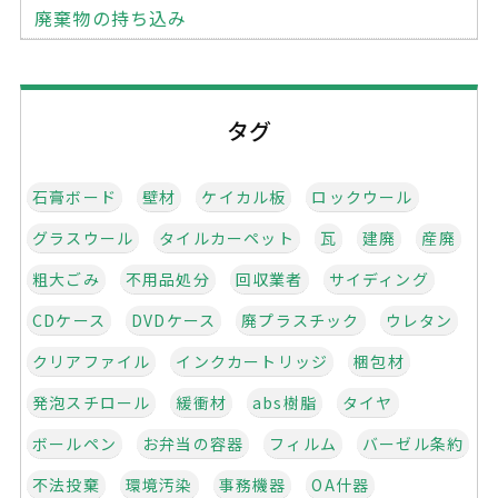
廃棄物の持ち込み
タグ
石膏ボード
壁材
ケイカル板
ロックウール
グラスウール
タイルカーペット
瓦
建廃
産廃
粗大ごみ
不用品処分
回収業者
サイディング
CDケース
DVDケース
廃プラスチック
ウレタン
クリアファイル
インクカートリッジ
梱包材
発泡スチロール
緩衝材
abs樹脂
タイヤ
ボールペン
お弁当の容器
フィルム
バーゼル条約
不法投棄
環境汚染
事務機器
OA什器