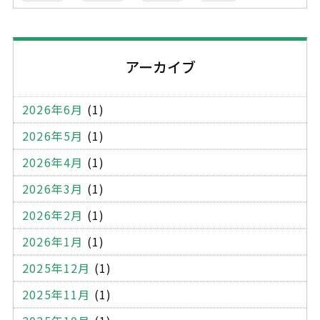
オフィス家具
学校家具
什器
クロス
建設系廃棄物管理表
マニフェスト
不適正処理
アーカイブ
建設廃棄物
産業廃棄物
コピー機
パソコン
書庫
ワゴン
ロッカー
応接セット
2026年6月
(1)
受付用のカウンター
金庫
OA機器
木製パレット
2026年5月
(1)
プラスティックパレット
一般廃棄物
木くず
2026年4月
(1)
段ボール
エアーキャップ
ミラーマット
2026年3月
(1)
梱包テープ
ストレッチフィルム
薄型ケース
2026年2月
(1)
ール便用ケース
厚紙封筒
宅配袋
宅配封筒
2026年1月
(1)
シュレッダー
溶解処理
機密文書
機密書類
2025年12月
(1)
サイディング材
外壁
建築
蛍光灯
2025年11月
(1)
蛍光灯の廃棄
処分方法
持ち込み処分
オフィス