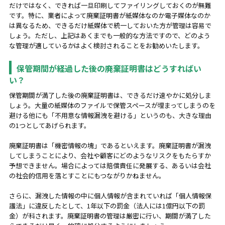
だけではなく、できれば一旦印刷してファイリングしておくのが無難
です。特に、業者によって廃棄証明書が紙媒体なのか電子媒体なのか
は異なるため、できるだけ紙媒体で統一しておいた方が管理は容易で
しょう。ただし、上記はあくまでも一般的な方法ですので、どのよう
な管理が適しているかはよく検討されることをお勧めいたします。
保管期間が経過した後の廃棄証明書はどうすればい
い？
保管期間が満了した後の廃棄証明書は、できるだけ速やかに処分しま
しょう。大量の紙媒体のファイルで保管スペースが埋まってしまうのを
避ける他にも「不用意な情報漏洩を避ける」というのも、大きな理由
の1つとしてあげられます。
廃棄証明書は「機密情報の塊」であるといえます。廃棄証明書が漏洩
してしまうことにより、会社や顧客にどのようなリスクをもたらすか
予想できません。場合によっては賠償責任に発展する、あるいは会社
の社会的信用を落とすことにもつながりかねません。
さらに、漏洩した情報の中に個人情報が含まれていれば「個人情報保
護法」に違反したとして、1年以下の罰金（法人には1億円以下の罰
金）が科されます。廃棄証明書の管理は厳密に行い、期間が満了した