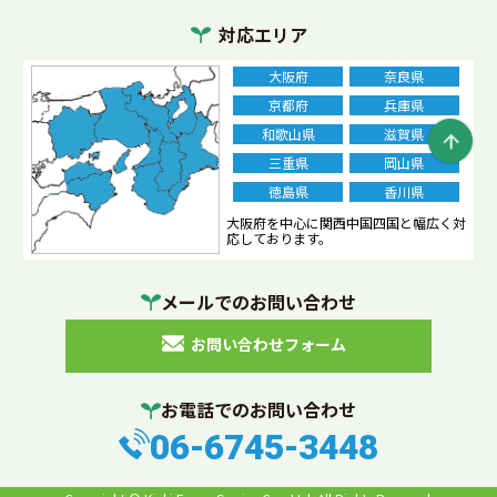
正しい選び方
近畿エコロサービス
混合廃棄物
対応エリア
処理方法
事業系一般廃棄物
ガラス
砂利
庭石
大阪府
奈良県
産廃コンテナ
水銀灯
単価
定義
がれき
分別
京都府
兵庫県
和歌山県
滋賀県
片付け
レンガ
処分費用
ペンキ
塗料
三重県
岡山県
エアコン
廃棄
業務用エアコン
乾電池
電池
徳島県
香川県
処分
ボタン電池
ベッド
大阪府を中心に関西中国四国と幅広く対
ビーズクッション
応しております。
マットレス
再生砕石
複合機
金属くず
メールでのお問い合わせ
産廃処理
費用相場
車のバッテリー
お問い合わせフォーム
リフォーム工事
廃材
処分費
壁紙
張替え
プリンター
廃棄処分方法
モルタル
バッカン
お電話でのお問い合わせ
塩ビ管
捨て方
産業廃棄物処理業者
断熱材
06-6745-3448
太陽光パネル
植木
庭木
伐採した木