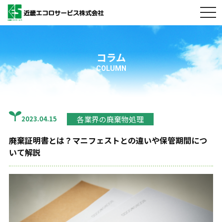
togg
navi
コラム
COLUMN
各業界の廃棄物処理
2023.04.15
廃棄証明書とは？マニフェストとの違いや保管期間につ
いて解説