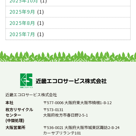
2025年10月
(1)
模様替え
引っ越し
学校
電球
中間処理
2025年9月
(1)
収集運搬
自己搬入
委託契約
処理業者
大阪
2025年8月
(1)
感染性廃棄物
廃棄方法
廃棄物の分類
排出事業者
2025年7月
(1)
リサイクル
マテリアルリサイクル
ケミカルリサイクル
サーマルリサイクル
罰則
スプレー缶
自転車
廃棄業者
情報漏洩
ハードディスク
廃棄物処理法違反
SDGs
廃棄物処理問題
産廃業者
ごみの処分
環境
近畿エコロサービス株式会社
法律
産業廃棄物処理
持ち込み
産廃の持ち込み
本社
〒577-0006 大阪府東大阪市楠根1-8-12
ゴミ処分
コンクリートガラ
木材
建築ゴミ
枚方リサイクル
〒573-0131
センター
大阪府枚方市春日野2-5-1
特別管理産業廃棄物
産業廃棄物の定義
(中間処理)
大阪営業所
〒536-0021 大阪府大阪市城東区諏訪2-8-24
業務用冷蔵庫
廃棄物処理
産業廃棄物業者
カーサブリランテ101