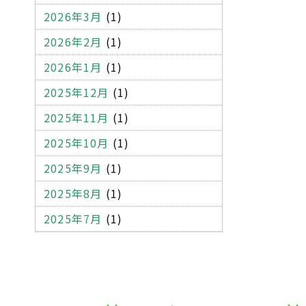
オフィス家具
学校家具
什器
2026年3月
(1)
クロス
建設系廃棄物管理表
2026年2月
(1)
マニフェスト
不適正処理
2026年1月
(1)
建設廃棄物
産業廃棄物
2025年12月
(1)
コピー機
パソコン
書庫
2025年11月
(1)
ワゴン
ロッカー
応接セット
2025年10月
(1)
受付用のカウンター
金庫
2025年9月
(1)
OA機器
木製パレット
2025年8月
(1)
プラスティックパレット
2025年7月
(1)
一般廃棄物
木くず
段ボール
エアーキャップ
ミラーマット
梱包テープ
ストレッチフィルム