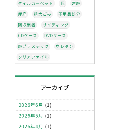
タイルカーペット
瓦
建廃
産廃
粗大ごみ
不用品処分
回収業者
サイディング
CDケース
DVDケース
廃プラスチック
ウレタン
クリアファイル
インクカートリッジ
梱包材
発泡スチロール
緩衝材
アーカイブ
abs樹脂
タイヤ
ボールペン
お弁当の容器
フィルム
2026年6月
(1)
バーゼル条約
不法投棄
2026年5月
(1)
環境汚染
事務機器
OA什器
2026年4月
(1)