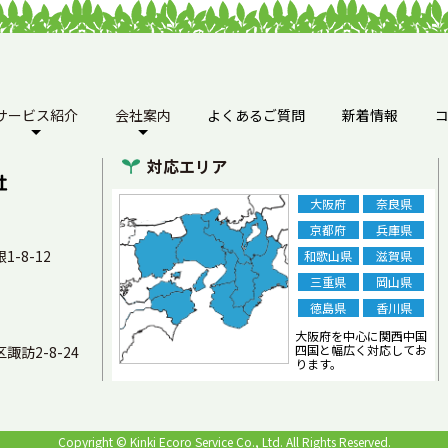
サービス紹介
会社案内
よくあるご質問
新着情報
対応エリア
大阪府
奈良県
京都府
兵庫県
1-8-12
和歌山県
滋賀県
三重県
岡山県
徳島県
香川県
大阪府を中心に関西中国
四国と幅広く対応してお
諏訪2-8-24
ります。
Copyright ©
Kinki Ecoro Service Co., Ltd.
All Rights Reserved.