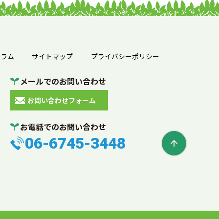
薄型ケース
ール便用ケース
厚紙封筒
宅配袋
宅配封筒
シュレッダー
溶解処理
機密文書
機密書類
コラム
サイトマップ
プライバシーポリシー
サイディング材
外壁
建築
メールでのお問い合わせ
蛍光灯
蛍光灯の廃棄
処分方法
お問い合わせフォーム
持ち込み処分
オフィス
お電話でのお問い合わせ
模様替え
引っ越し
学校
06-6745-3448
電球
中間処理
収集運搬
自己搬入
委託契約
処理業者
大阪
感染性廃棄物
廃棄方法
廃棄物の分類
排出事業者
リサイクル
マテリアルリサイクル