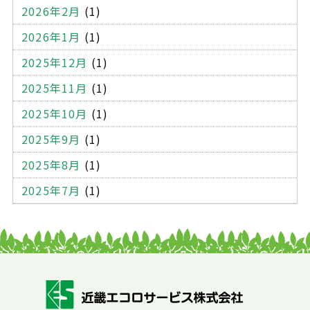
2026年2月
(1)
ール便用ケース
厚紙封筒
宅配袋
宅配封筒
2026年1月
(1)
シュレッダー
溶解処理
機密文書
機密書類
2025年12月
(1)
サイディング材
外壁
建築
蛍光灯
2025年11月
(1)
蛍光灯の廃棄
処分方法
持ち込み処分
オフィス
2025年10月
(1)
模様替え
引っ越し
学校
電球
中間処理
2025年9月
(1)
収集運搬
自己搬入
委託契約
処理業者
大阪
2025年8月
(1)
感染性廃棄物
廃棄方法
廃棄物の分類
排出事業者
2025年7月
(1)
リサイクル
マテリアルリサイクル
ケミカルリサイクル
サーマルリサイクル
罰則
スプレー缶
自転車
廃棄業者
情報漏洩
ハードディスク
廃棄物処理法違反
SDGs
廃棄物処理問題
産廃業者
ごみの処分
環境