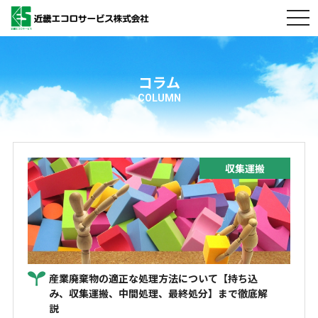
togg
navi
コラム
COLUMN
収集運搬
産業廃棄物の適正な処理方法について【持ち込
み、収集運搬、中間処理、最終処分】まで徹底解
説