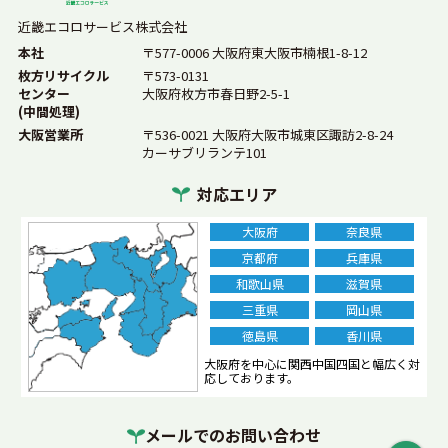
近畿エコロサービス株式会社
法律
産業廃棄物処理
持ち込み
産廃の持ち込み
本社
〒577-0006 大阪府東大阪市楠根1-8-12
ゴミ処分
コンクリートガラ
木材
建築ゴミ
枚方リサイクル
〒573-0131
センター
大阪府枚方市春日野2-5-1
特別管理産業廃棄物
産業廃棄物の定義
(中間処理)
大阪営業所
〒536-0021 大阪府大阪市城東区諏訪2-8-24
業務用冷蔵庫
廃棄物処理
産業廃棄物業者
カーサブリランテ101
正しい選び方
近畿エコロサービス
混合廃棄物
対応エリア
処理方法
事業系一般廃棄物
ガラス
砂利
庭石
大阪府
奈良県
産廃コンテナ
水銀灯
単価
定義
がれき
分別
京都府
兵庫県
和歌山県
滋賀県
片付け
レンガ
処分費用
ペンキ
塗料
三重県
岡山県
エアコン
廃棄
業務用エアコン
乾電池
電池
徳島県
香川県
処分
ボタン電池
ベッド
大阪府を中心に関西中国四国と幅広く対
ビーズクッション
応しております。
マットレス
再生砕石
複合機
金属くず
メールでのお問い合わせ
産廃処理
費用相場
車のバッテリー