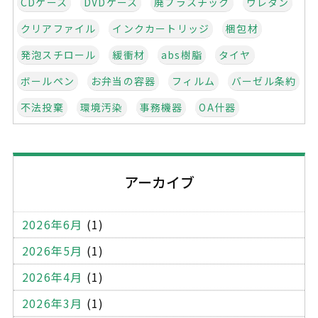
CDケース
DVDケース
廃プラスチック
ウレタン
クリアファイル
インクカートリッジ
梱包材
発泡スチロール
緩衝材
abs樹脂
タイヤ
ボールペン
お弁当の容器
フィルム
バーゼル条約
不法投棄
環境汚染
事務機器
OA什器
オフィス家具
学校家具
什器
クロス
建設系廃棄物管理表
マニフェスト
不適正処理
アーカイブ
建設廃棄物
産業廃棄物
コピー機
パソコン
書庫
ワゴン
ロッカー
応接セット
2026年6月
(1)
受付用のカウンター
金庫
OA機器
木製パレット
2026年5月
(1)
プラスティックパレット
一般廃棄物
木くず
2026年4月
(1)
段ボール
エアーキャップ
ミラーマット
2026年3月
(1)
梱包テープ
ストレッチフィルム
薄型ケース