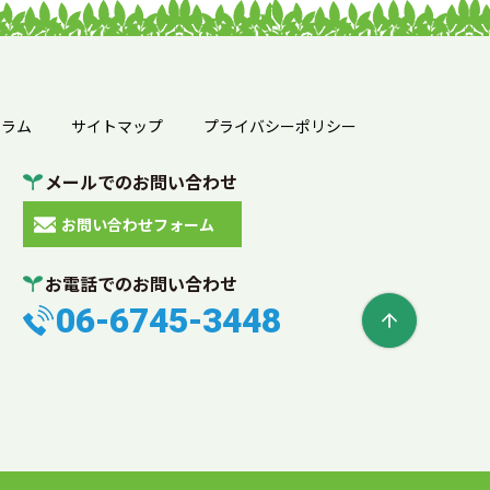
薄型ケース
ール便用ケース
厚紙封筒
宅配袋
宅配封筒
シュレッダー
溶解処理
機密文書
機密書類
コラム
サイトマップ
プライバシーポリシー
サイディング材
外壁
建築
メールでのお問い合わせ
蛍光灯
蛍光灯の廃棄
処分方法
お問い合わせフォーム
持ち込み処分
オフィス
お電話でのお問い合わせ
模様替え
引っ越し
学校
06-6745-3448
電球
中間処理
収集運搬
自己搬入
委託契約
処理業者
大阪
感染性廃棄物
廃棄方法
廃棄物の分類
排出事業者
リサイクル
マテリアルリサイクル