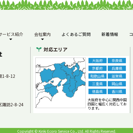
サービス紹介
会社案内
よくあるご質問
新着情報
対応エリア
大阪府
奈良県
京都府
兵庫県
1-8-12
和歌山県
滋賀県
三重県
岡山県
徳島県
香川県
大阪府を中心に関西中国
四国と幅広く対応してお
諏訪2-8-24
ります。
Copyright ©
Kinki Ecoro Service Co., Ltd.
All Rights Reserved.