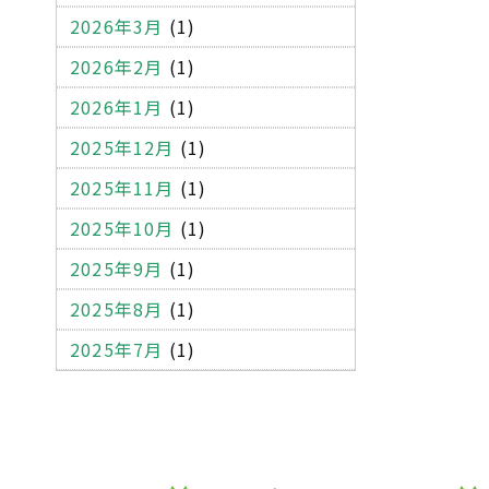
オフィス家具
学校家具
什器
2026年3月
(1)
クロス
建設系廃棄物管理表
2026年2月
(1)
マニフェスト
不適正処理
2026年1月
(1)
建設廃棄物
産業廃棄物
2025年12月
(1)
コピー機
パソコン
書庫
2025年11月
(1)
ワゴン
ロッカー
応接セット
2025年10月
(1)
受付用のカウンター
金庫
2025年9月
(1)
OA機器
木製パレット
2025年8月
(1)
プラスティックパレット
2025年7月
(1)
一般廃棄物
木くず
段ボール
エアーキャップ
ミラーマット
梱包テープ
ストレッチフィルム