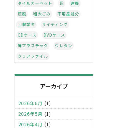
タイルカーペット
瓦
建廃
産廃
粗大ごみ
不用品処分
回収業者
サイディング
CDケース
DVDケース
廃プラスチック
ウレタン
クリアファイル
インクカートリッジ
梱包材
発泡スチロール
緩衝材
アーカイブ
abs樹脂
タイヤ
ボールペン
お弁当の容器
フィルム
2026年6月
(1)
バーゼル条約
不法投棄
2026年5月
(1)
環境汚染
事務機器
OA什器
2026年4月
(1)